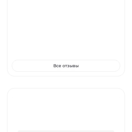
записи для получения скидки Записаться
можно: 💬Позвонив или написав нашим
менеджерам. Они помогут подобрать
программу и время посещения салона. 💻
Воспользовавшись формой онлайн-
записи для быстрого бронирования
визита.
Все отзывы